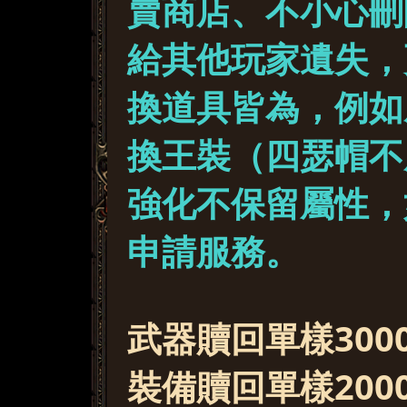
賣商店、不小心刪
給其他玩家遺失，
換道具皆為，例如
換王裝（四瑟帽不
強化不保留屬性，
申請服務。
武器贖回單樣300
裝備贖回單樣200