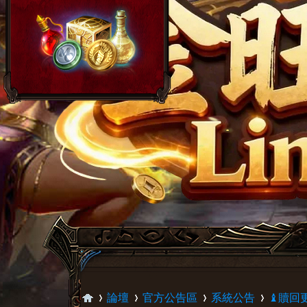
論壇
官方公告區
系統公告
♝贖回