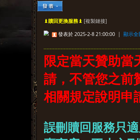
[複製鏈接]
♝贖回更換服務♝
»
›
›
›
發表於 2025-2-8 21:00:00
|
顯示全
限定當天贊助當
請，不管您之前
相關規定說明申
誤刪贖回服務只適