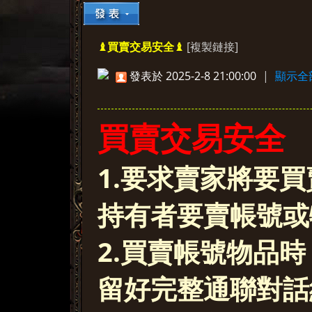
[複製鏈接]
♝買賣交易安全♝
»
›
›
›
發表於 2025-2-8 21:00:00
|
顯示全
買賣交易安全
1.要求賣家將要
持有者要賣帳號或
2.買賣帳號物品
留好完整通聯對話