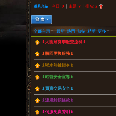
今日:
0
|
主題:
7
|
排名:
2
道具介紹
»
›
›
全部主題
最新
熱門
熱帖
精華
更多
♝火龍窟賽季服交流群♝
♝贖回更換服務♝
♝喝水熱鍵指令♝
♝帳號安全宣導♝
♝買賣交易安全♝
♝違規封鎖條款♝
♝伺服免責聲明♝