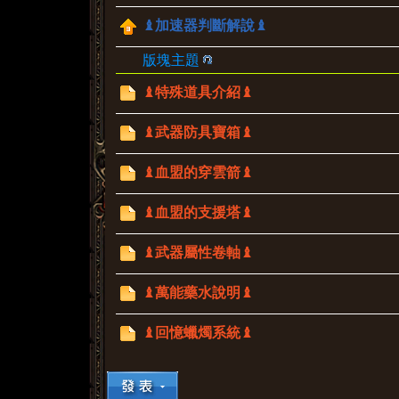
♝加速器判斷解說♝
版塊主題
♝特殊道具介紹♝
♝武器防具寶箱♝
♝血盟的穿雲箭♝
♝血盟的支援塔♝
♝武器屬性卷軸♝
♝萬能藥水說明♝
♝回憶蠟燭系統♝