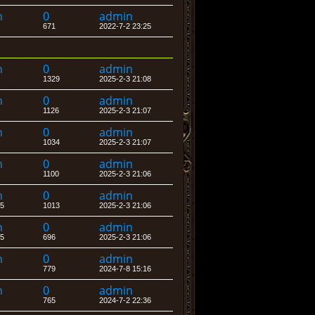
n
0
admin
671
2022-7-2 23:25
n
0
admin
1329
2025-2-3 21:08
n
0
admin
1126
2025-2-3 21:07
n
0
admin
1034
2025-2-3 21:07
n
0
admin
1100
2025-2-3 21:06
n
0
admin
25
1013
2025-2-3 21:06
n
0
admin
25
696
2025-2-3 21:06
n
0
admin
779
2024-7-8 15:16
n
0
admin
765
2024-7-2 22:36