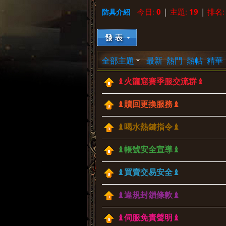
今日:
0
|
主題:
19
|
排名
防具介紹
»
›
›
全部主題
最新
熱門
熱帖
精華
♝火龍窟賽季服交流群♝
♝贖回更換服務♝
♝喝水熱鍵指令♝
♝帳號安全宣導♝
♝買賣交易安全♝
♝違規封鎖條款♝
♝伺服免責聲明♝