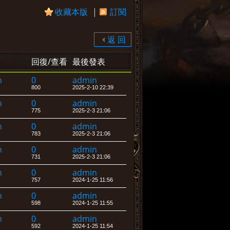
收藏本版
|
訂閱
返 回
回復/查看
最後發表
n
0
admin
800
2025-2-10 22:39
n
0
admin
775
2025-2-3 21:06
n
0
admin
783
2025-2-3 21:06
n
0
admin
731
2025-2-3 21:06
n
0
admin
757
2024-1-25 11:56
n
0
admin
598
2024-1-25 11:55
n
0
admin
592
2024-1-25 11:54