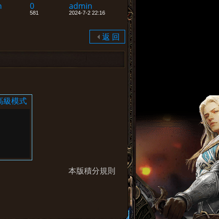
n
0
admin
581
2024-7-2 22:16
返 回
高級模式
本版積分規則