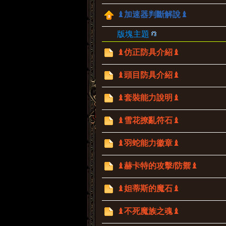
♝加速器判斷解說♝
版塊主題
♝仿正防具介紹♝
♝頭目防具介紹♝
♝套裝能力說明♝
♝雪花撩亂符石♝
♝羽蛇能力徽章♝
♝赫卡特的攻擊/防禦♝
♝妲蒂斯的魔石♝
♝不死魔族之魂♝