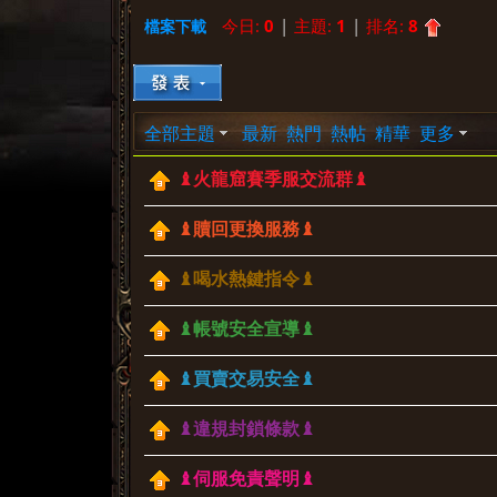
今日:
0
|
主題:
1
|
排名:
8
檔案下載
»
›
›
全部主題
最新
熱門
熱帖
精華
更多
♝火龍窟賽季服交流群♝
♝贖回更換服務♝
♝喝水熱鍵指令♝
♝帳號安全宣導♝
♝買賣交易安全♝
♝違規封鎖條款♝
♝伺服免責聲明♝