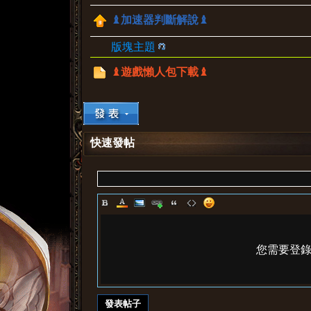
♝加速器判斷解說♝
版塊主題
♝遊戲懶人包下載♝
快速發帖
您需要登
發表帖子